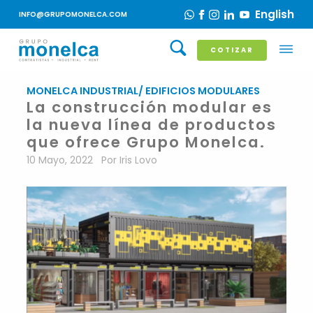
English
INFO@GRUPOMONELCA.COM
COTIZAR
MONELCA INDUSTRIAL/ EDIFICIOS MODULARES
La construcción modular es
la nueva línea de productos
que ofrece Grupo Monelca.
10 Mayo, 2022
Por Iris Lovo